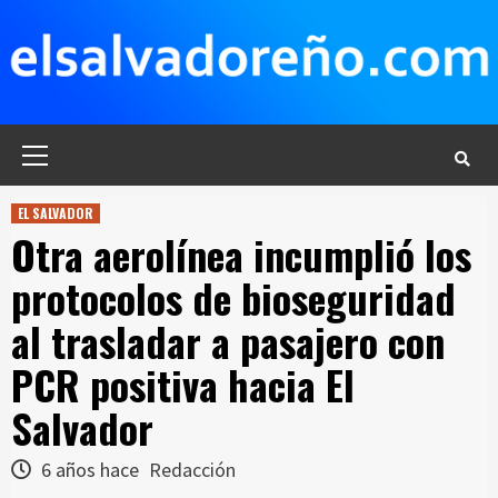
Saltar
al
contenido
Menú
principal
EL SALVADOR
Otra aerolínea incumplió los
protocolos de bioseguridad
al trasladar a pasajero con
PCR positiva hacia El
Salvador
6 años hace
Redacción