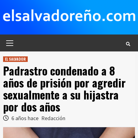
Saltar
al
contenido
Menú
principal
EL SALVADOR
Padrastro condenado a 8
años de prisión por agredir
sexualmente a su hijastra
por dos años
6 años hace
Redacción