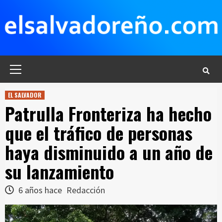
Saltar
al
contenido
Menú
principal
EL SALVADOR
Patrulla Fronteriza ha hecho
que el tráfico de personas
haya disminuido a un año de
su lanzamiento
6 años hace
Redacción