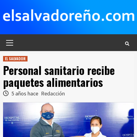
Saltar
al
contenido
Menú
principal
EL SALVADOR
Personal sanitario recibe
paquetes alimentarios
5 años hace
Redacción