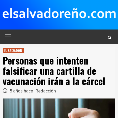
Saltar
al
contenido
Menú
principal
EL SALVADOR
Personas que intenten
falsificar una cartilla de
vacunación irán a la cárcel
5 años hace
Redacción