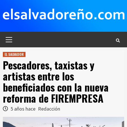
Saltar
al
contenido
Menú
principal
EL SALVADOR
Pescadores, taxistas y
artistas entre los
beneficiados con la nueva
reforma de FIREMPRESA
5 años hace
Redacción