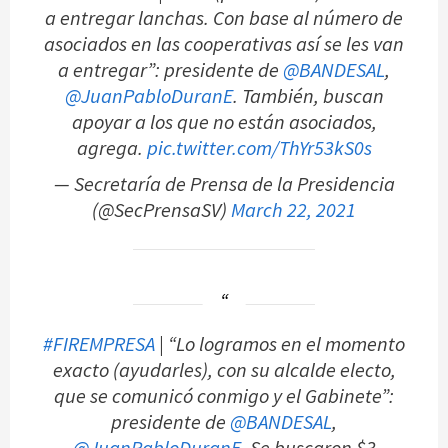
a entregar lanchas. Con base al número de
asociados en las cooperativas así se les van
a entregar”: presidente de
@BANDESAL
,
@JuanPabloDuranE
. También, buscan
apoyar a los que no están asociados,
agrega.
pic.twitter.com/ThYr53kS0s
— Secretaría de Prensa de la Presidencia
(@SecPrensaSV)
March 22, 2021
#FIREMPRESA
| “Lo logramos en el momento
exacto (ayudarles), con su alcalde electo,
que se comunicó conmigo y el Gabinete”:
presidente de
@BANDESAL
,
@JuanPabloDuranE
. Se buscaron $3