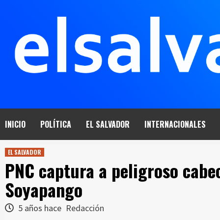
Saltar
al
contenido
INICIO
POLÍTICA
EL SALVADOR
INTERNACIONALES
EL SALVADOR
PNC captura a peligroso cabeci
Soyapango
5 años hace
Redacción