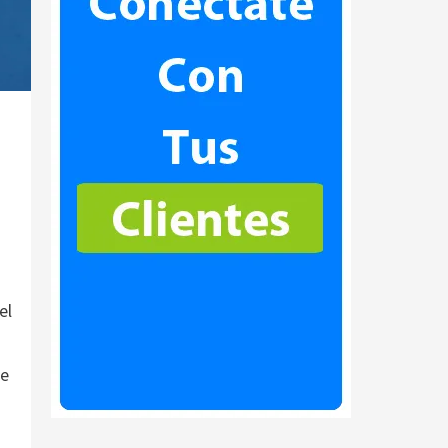
el
te