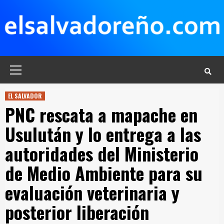
Saltar
al
contenido
Menú
principal
EL SALVADOR
PNC rescata a mapache en
Usulután y lo entrega a las
autoridades del Ministerio
de Medio Ambiente para su
evaluación veterinaria y
posterior liberación