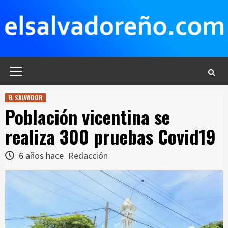
Saltar
al
contenido
Menú
principal
EL SALVADOR
Población vicentina se
realiza 300 pruebas Covid19
6 años hace
Redacción