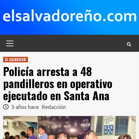
Saltar
al
contenido
Menú
principal
EL SALVADOR
Policía arresta a 48
pandilleros en operativo
ejecutado en Santa Ana
5 años hace
Redacción