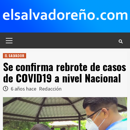
Saltar
al
contenido
Menú
principal
EL SALVADOR
Se confirma rebrote de casos
de COVID19 a nivel Nacional
6 años hace
Redacción