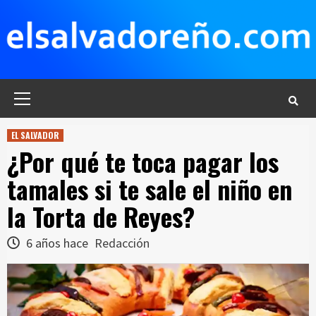
Saltar
al
contenido
Menú
principal
EL SALVADOR
¿Por qué te toca pagar los
tamales si te sale el niño en
la Torta de Reyes?
6 años hace
Redacción