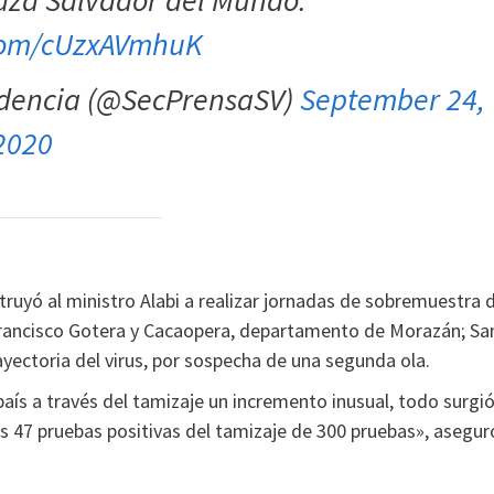
laza Salvador del Mundo.
.com/cUzxAVmhuK
sidencia (@SecPrensaSV)
September 24,
2020
ruyó al ministro Alabi a realizar jornadas de sobremuestra 
Francisco Gotera y Cacaopera, departamento de Morazán; Sa
ayectoria del virus, por sospecha de una segunda ola.
aís a través del tamizaje un incremento inusual, todo surgi
 47 pruebas positivas del tamizaje de 300 pruebas», asegur