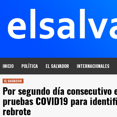
Saltar
al
contenido
INICIO
POLÍTICA
EL SALVADOR
INTERNACIONALES
EL SALVADOR
Por segundo día consecutivo e
pruebas COVID19 para identifi
rebrote