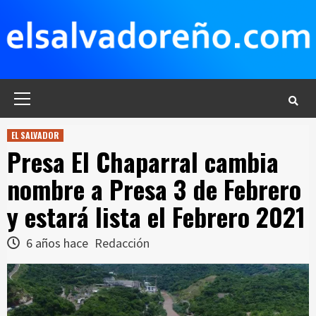
Saltar
al
contenido
Menú
principal
EL SALVADOR
Presa El Chaparral cambia
nombre a Presa 3 de Febrero
y estará lista el Febrero 2021
6 años hace
Redacción