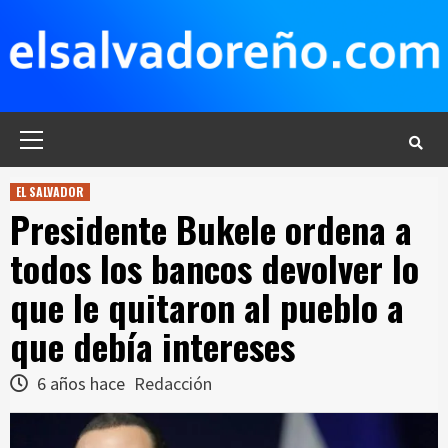
Saltar
al
contenido
Menú
principal
EL SALVADOR
Presidente Bukele ordena a
todos los bancos devolver lo
que le quitaron al pueblo a
que debía intereses
6 años hace
Redacción