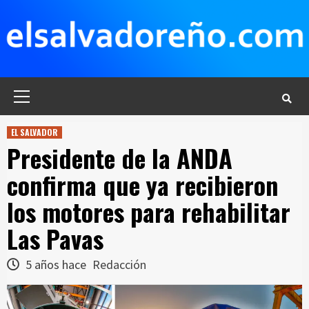
Saltar
al
contenido
Menú
principal
EL SALVADOR
Presidente de la ANDA
confirma que ya recibieron
los motores para rehabilitar
Las Pavas
5 años hace
Redacción