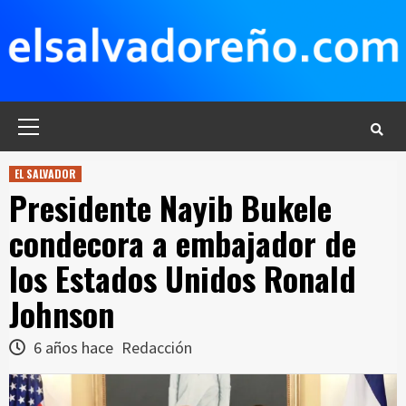
Saltar
al
contenido
Menú
principal
EL SALVADOR
Presidente Nayib Bukele
condecora a embajador de
los Estados Unidos Ronald
Johnson
6 años hace
Redacción