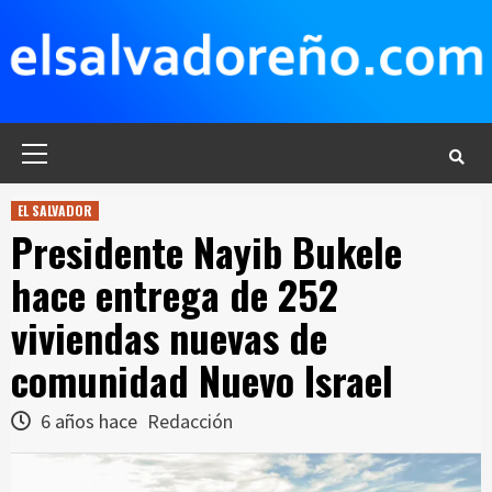
Saltar
al
contenido
Menú
principal
EL SALVADOR
Presidente Nayib Bukele
hace entrega de 252
viviendas nuevas de
comunidad Nuevo Israel
6 años hace
Redacción