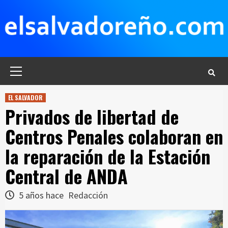
Saltar
al
contenido
Menú
principal
EL SALVADOR
Privados de libertad de
Centros Penales colaboran en
la reparación de la Estación
Central de ANDA
5 años hace
Redacción