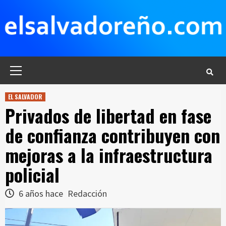
Saltar
al
contenido
Menú
principal
EL SALVADOR
Privados de libertad en fase
de confianza contribuyen con
mejoras a la infraestructura
policial
6 años hace
Redacción