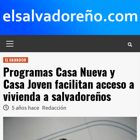
Saltar
al
contenido
Menú
principal
EL SALVADOR
Programas Casa Nueva y
Casa Joven facilitan acceso a
vivienda a salvadoreños
5 años hace
Redacción