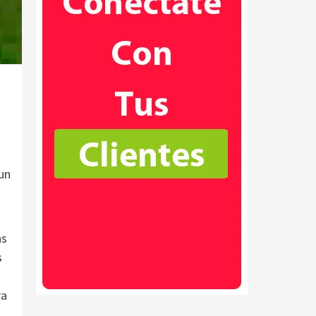
un
as
s
ra