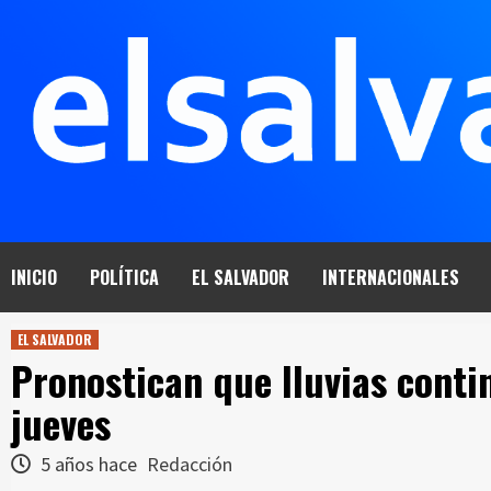
Saltar
al
contenido
INICIO
POLÍTICA
EL SALVADOR
INTERNACIONALES
EL SALVADOR
Pronostican que lluvias cont
jueves
5 años hace
Redacción