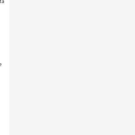
ta
o
e