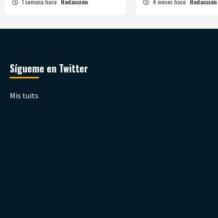
1 semana hace
Redacción
4 meses hace
Redacción
Sígueme en Twitter
Mis tuits