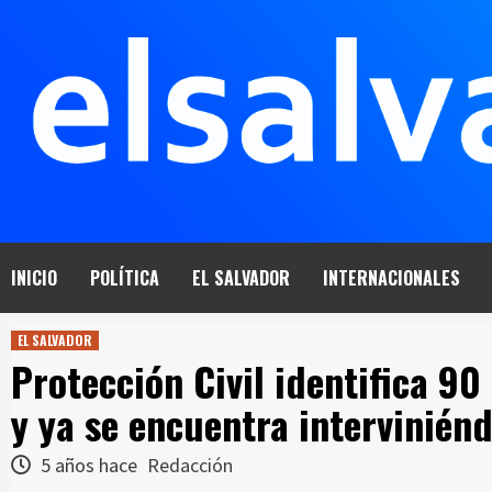
Saltar
al
contenido
INICIO
POLÍTICA
EL SALVADOR
INTERNACIONALES
EL SALVADOR
Protección Civil identifica 90
y ya se encuentra intervinién
5 años hace
Redacción