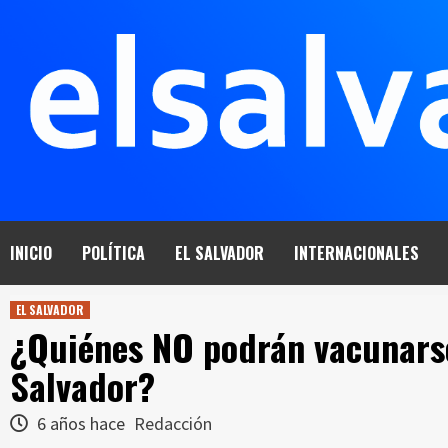
Saltar
al
contenido
INICIO
POLÍTICA
EL SALVADOR
INTERNACIONALES
EL SALVADOR
¿Quiénes NO podrán vacunarse
Salvador?
6 años hace
Redacción