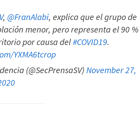
V
,
@FranAlabi
, explica que el grupo de
blación menor, pero representa el 90 %
rritorio por causa del
#COVID19
.
.com/YXMA6tcrop
sidencia (@SecPrensaSV)
November 27,
2020