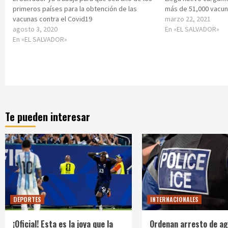
primeros países para la obtención de las
más de 51,000 vacuna
vacunas contra el Covid19
marzo 22, 2021
agosto 3, 2020
En «EL SALVADOR»
En «EL SALVADOR»
Te pueden interesar
DEPORTES
INTERNACIONALES
¡Oficial! Esta es la joya que la
Ordenan arresto de ag