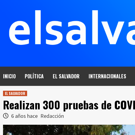
Saltar
al
contenido
INICIO
POLÍTICA
EL SALVADOR
INTERNACIONALES
EL SALVADOR
Realizan 300 pruebas de COVI
6 años hace
Redacción