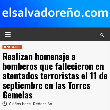
Saltar
al
contenido
Menú
principal
EL SALVADOR
Realizan homenaje a
bomberos que fallecieron en
atentados terroristas el 11 de
septiembre en las Torres
Gemelas
6 años hace
Redacción