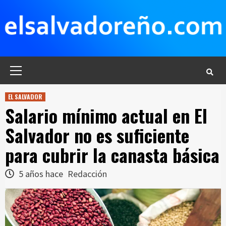
Saltar
al
contenido
Menú
principal
EL SALVADOR
Salario mínimo actual en El
Salvador no es suficiente
para cubrir la canasta básica
5 años hace
Redacción