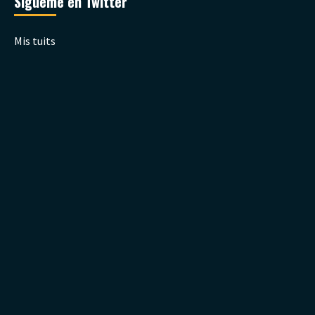
Sígueme en Twitter
Mis tuits