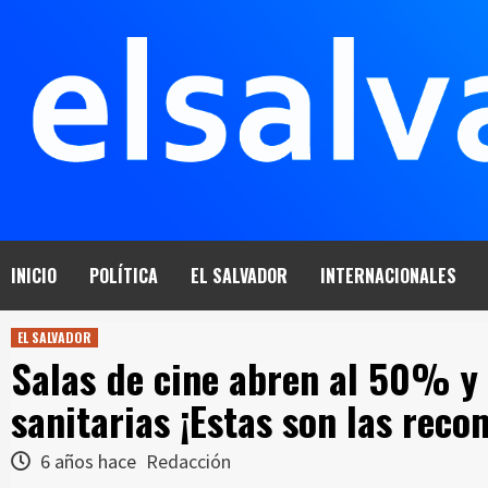
Saltar
al
contenido
INICIO
POLÍTICA
EL SALVADOR
INTERNACIONALES
EL SALVADOR
Salas de cine abren al 50% y 
sanitarias ¡Estas son las rec
6 años hace
Redacción