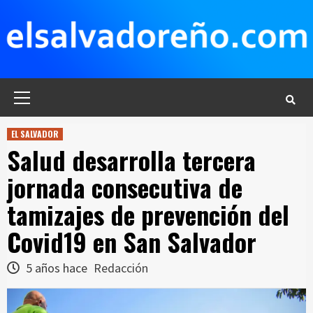
Saltar
al
contenido
Menú
principal
EL SALVADOR
Salud desarrolla tercera
jornada consecutiva de
tamizajes de prevención del
Covid19 en San Salvador
5 años hace
Redacción