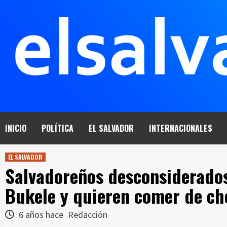
Saltar
al
contenido
INICIO
POLÍTICA
EL SALVADOR
INTERNACIONALES
EL SALVADOR
Salvadoreños desconsiderados
Bukele y quieren comer de cho
6 años hace
Redacción