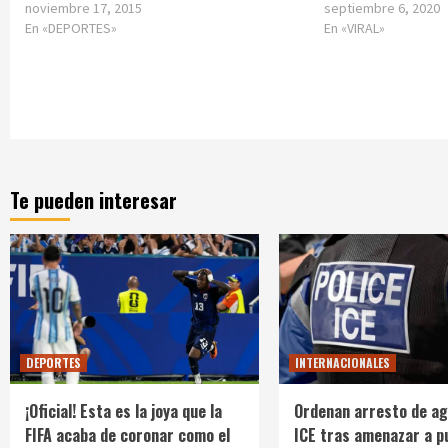
noviembre 17, 2015
septiembre 6, 2020
En «DEPORTES»
En «VIRAL»
Te pueden interesar
DEPORTES
INTERNACIONALES
¡Oficial! Esta es la joya que la
Ordenan arresto de ag
FIFA acaba de coronar como el
ICE tras amenazar a p