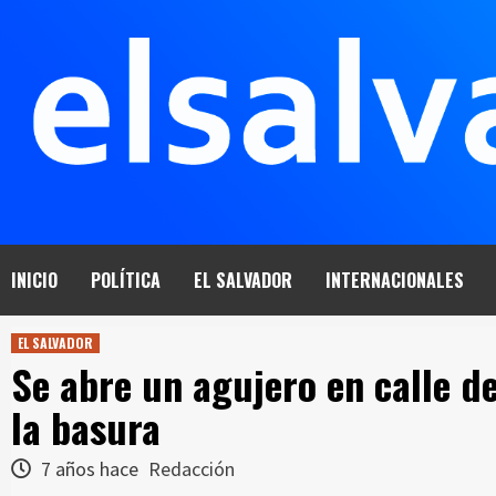
Saltar
al
contenido
INICIO
POLÍTICA
EL SALVADOR
INTERNACIONALES
EL SALVADOR
Se abre un agujero en calle d
la basura
7 años hace
Redacción