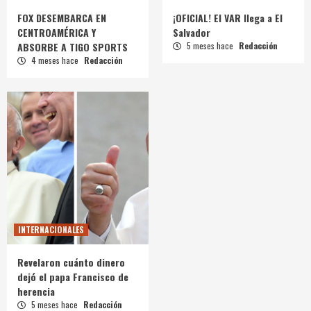
FOX DESEMBARCA EN
¡OFICIAL! El VAR llega a El
CENTROAMÉRICA Y
Salvador
ABSORBE A TIGO SPORTS
5 meses hace
Redacción
4 meses hace
Redacción
INTERNACIONALES
Revelaron cuánto dinero
dejó el papa Francisco de
herencia
5 meses hace
Redacción