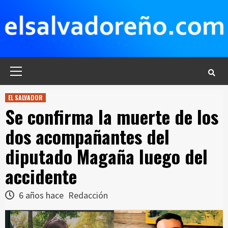
Saltar
al
contenido
Menú
principal
EL SALVADOR
Se confirma la muerte de los
dos acompañantes del
diputado Magaña luego del
accidente
6 años hace
Redacción