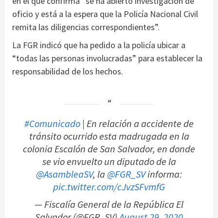
en el que confirma “se ha abierto investigación de
oficio y está a la espera que la Policía Nacional Civil
remita las diligencias correspondientes”.
La FGR indicó que ha pedido a la policía ubicar a
“todas las personas involucradas” para establecer la
responsabilidad de los hechos.
#Comunicado
| En relación a accidente de
tránsito ocurrido esta madrugada en la
colonia Escalón de San Salvador, en donde
se vio envuelto un diputado de la
@AsambleaSV
, la
@FGR_SV
informa:
pic.twitter.com/cJvzSFvmfG
— Fiscalía General de la República El
Salvador (@FGR_SV)
August 29, 2020