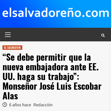
Saltar
al
contenido
Menú
principal
EL SALVADOR
“Se debe permitir que la
nueva embajadora ante EE.
UU. haga su trabajo”:
Monseñor José Luis Escobar
Alas
6 años hace
Redacción