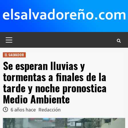
Saltar
al
contenido
Menú
principal
EL SALVADOR
Se esperan lluvias y
tormentas a finales de la
tarde y noche pronostica
Medio Ambiente
6 años hace
Redacción