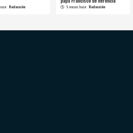
papa Francisco de herencia
 hace
Redacción
5 meses hace
Redacción