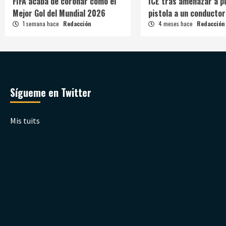
FIFA acaba de coronar como el
ICE tras amenazar a p
Mejor Gol del Mundial 2026
pistola a un conductor
1 semana hace
Redacción
4 meses hace
Redacción
Sígueme en Twitter
Mis tuits