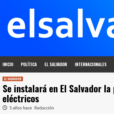
Saltar
al
contenido
INICIO
POLÍTICA
EL SALVADOR
INTERNACIONALES
EL SALVADOR
Se instalará en El Salvador la
eléctricos
5 años hace
Redacción