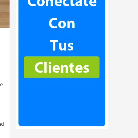
de
ad