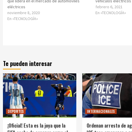
que lidera en el mercado de automóviles
vehículos eléctricos
eléctricos
febrero 6, 2021
noviembre 8, 2020
En «TECNOLOGÍA»
En «TECNOLOGÍA»
Te pueden interesar
DEPORTES
INTERNACIONALES
¡Oficial! Esta es la joya que la
Ordenan arresto de ag