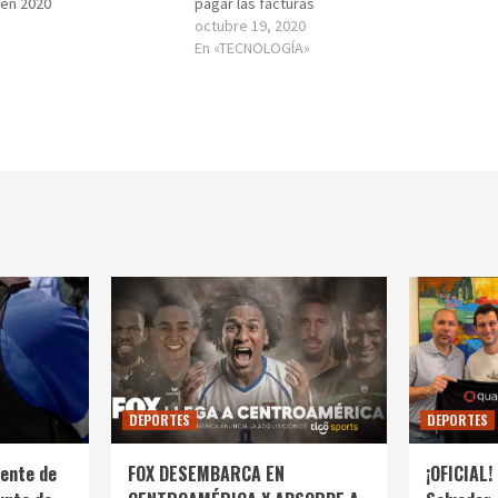
 en 2020
pagar las facturas
octubre 19, 2020
En «TECNOLOGÍA»
DEPORTES
DEPORTES
ente de
FOX DESEMBARCA EN
¡OFICIAL! 