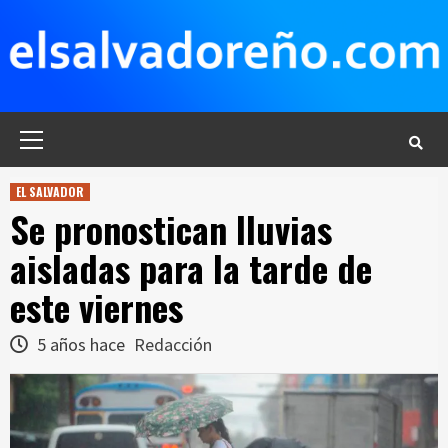
Saltar
al
contenido
Menú
principal
EL SALVADOR
Se pronostican lluvias
aisladas para la tarde de
este viernes
5 años hace
Redacción