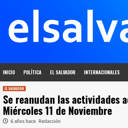
Saltar
al
contenido
INICIO
POLÍTICA
EL SALVADOR
INTERNACIONALES
EL SALVADOR
Se reanudan las actividades 
Miércoles 11 de Noviembre
6 años hace
Redacción