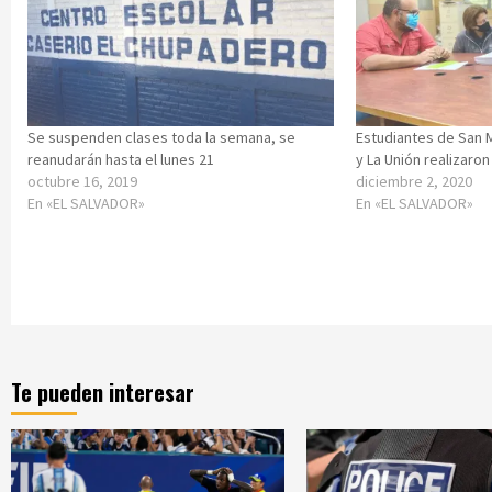
Se suspenden clases toda la semana, se
Estudiantes de San 
reanudarán hasta el lunes 21
y La Unión realizaro
octubre 16, 2019
diciembre 2, 2020
En «EL SALVADOR»
En «EL SALVADOR»
Te pueden interesar