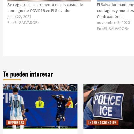
Se registra un incremento en los casos de
El Salvador mantiene
contagio de COVID19 en El Salvador
contagios y muertes
junio 22, 2021
Centroamérica
En «EL SALVADOR»
noviembre 9, 2020
En «EL SALVADOR»
Te pueden interesar
DEPORTES
INTERNACIONALES