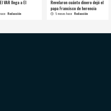
El VAR llega a El
Revelaron cuánto dinero dejó el
papa Francisco de herencia
 hace
Redacción
5 meses hace
Redacción