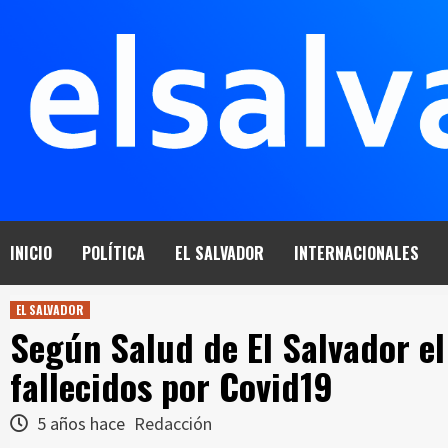
Saltar
al
contenido
INICIO
POLÍTICA
EL SALVADOR
INTERNACIONALES
EL SALVADOR
Según Salud de El Salvador el
fallecidos por Covid19
5 años hace
Redacción