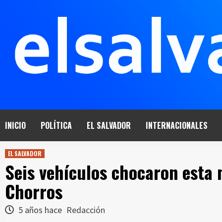
Saltar
al
contenido
INICIO
POLÍTICA
EL SALVADOR
INTERNACIONALES
EL SALVADOR
Seis vehículos chocaron esta 
Chorros
5 años hace
Redacción