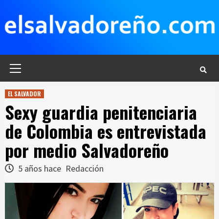
Saltar
al
contenido
Menú
principal
EL SALVADOR
Sexy guardia penitenciaria
de Colombia es entrevistada
por medio Salvadoreño
5 años hace
Redacción