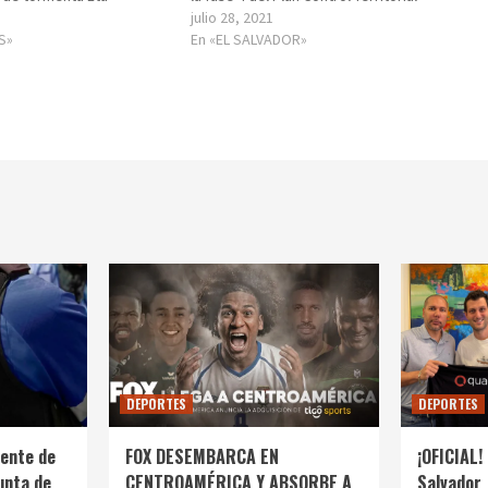
julio 28, 2021
S»
En «EL SALVADOR»
DEPORTES
DEPORTES
ente de
FOX DESEMBARCA EN
¡OFICIAL! 
unta de
CENTROAMÉRICA Y ABSORBE A
Salvador