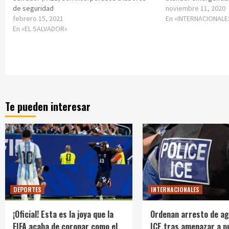
de seguridad
noviembre 11, 2020
febrero 15, 2021
En «INTERNACIONALE
En «EL SALVADOR»
Te pueden interesar
DEPORTES
INTERNACIONALES
¡Oficial! Esta es la joya que la
Ordenan arresto de ag
FIFA acaba de coronar como el
ICE tras amenazar a p