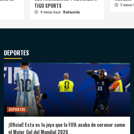
TIGO SPORTS
5 meses
4 meses hace
Redacción
DEPORTES
DEPORTES
¡Oficial! Esta es la joya que la FIFA acaba de coronar como
el Mejor Gol del Mundial 2026