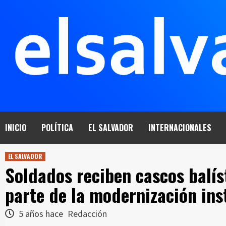
Saltar
al
contenido
INICIO
POLÍTICA
EL SALVADOR
INTERNACIONALES
EL SALVADOR
Soldados reciben cascos balís
parte de la modernización ins
5 años hace
Redacción