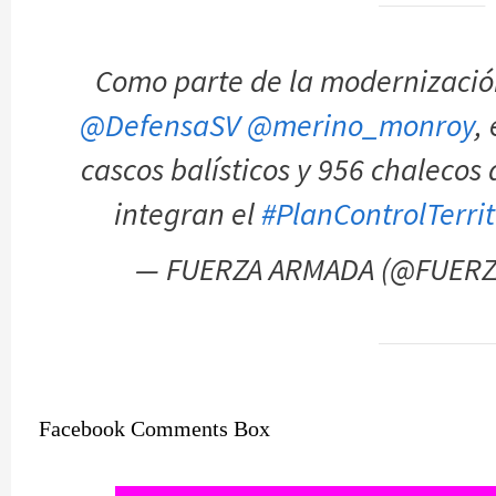
Como parte de la modernización 
@DefensaSV
@merino_monroy
,
cascos balísticos y 956 chalecos
integran el
#PlanControlTerrit
— FUERZA ARMADA (@FUER
Facebook Comments Box