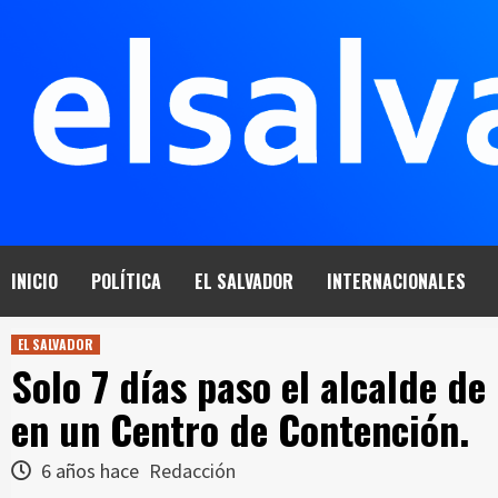
Saltar
al
contenido
INICIO
POLÍTICA
EL SALVADOR
INTERNACIONALES
EL SALVADOR
Solo 7 días paso el alcalde d
en un Centro de Contención.
6 años hace
Redacción