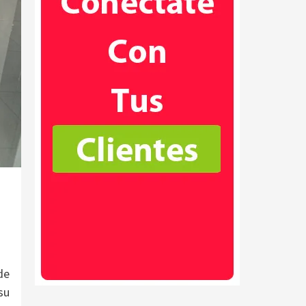
de
su