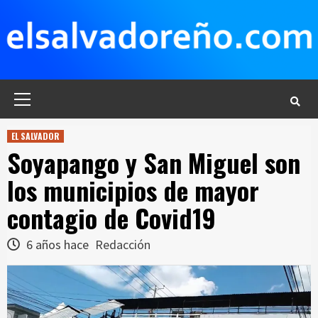
Saltar
al
contenido
Menú
principal
EL SALVADOR
Soyapango y San Miguel son
los municipios de mayor
contagio de Covid19
6 años hace
Redacción