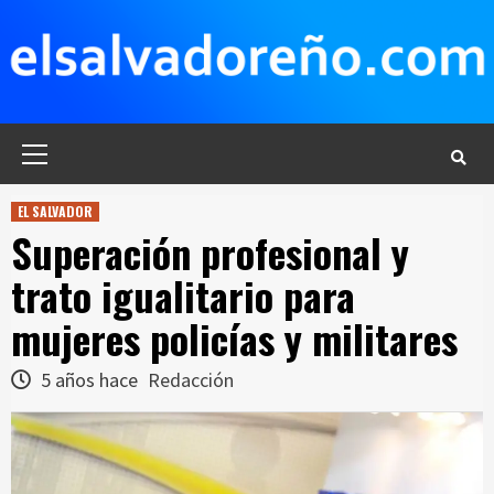
Saltar
al
contenido
Menú
principal
EL SALVADOR
Superación profesional y
trato igualitario para
mujeres policías y militares
5 años hace
Redacción