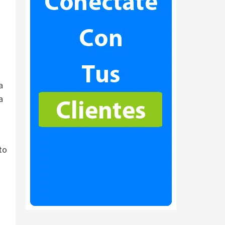
a
a
to