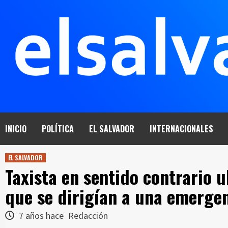
Saltar
al
contenido
INICIO
POLÍTICA
EL SALVADOR
INTERNACIONALES
EL SALVADOR
Taxista en sentido contrario u
que se dirigían a una emerge
7 años hace
Redacción