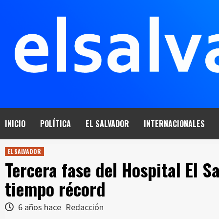
Saltar
al
contenido
INICIO
POLÍTICA
EL SALVADOR
INTERNACIONALES
EL SALVADOR
Tercera fase del Hospital El 
tiempo récord
6 años hace
Redacción