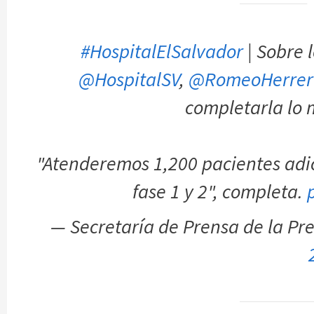
#HospitalElSalvador
| Sobre 
@HospitalSV
,
@RomeoHerrer
completarla lo 
"Atenderemos 1,200 pacientes adic
fase 1 y 2", completa.
— Secretaría de Prensa de la P