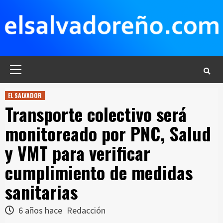
Saltar
al
contenido
Menú
principal
EL SALVADOR
Transporte colectivo será
monitoreado por PNC, Salud
y VMT para verificar
cumplimiento de medidas
sanitarias
6 años hace
Redacción