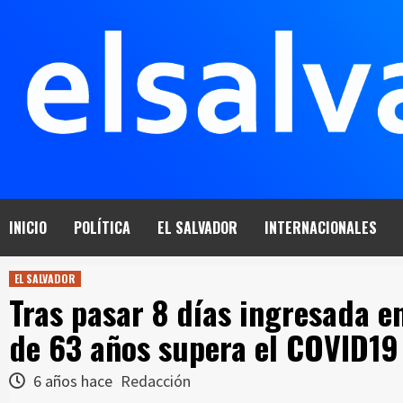
Saltar
al
contenido
INICIO
POLÍTICA
EL SALVADOR
INTERNACIONALES
EL SALVADOR
Tras pasar 8 días ingresada e
de 63 años supera el COVID19
6 años hace
Redacción