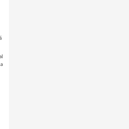
á
al
ta