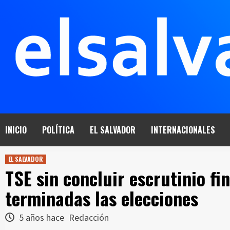
Saltar
al
contenido
INICIO
POLÍTICA
EL SALVADOR
INTERNACIONALES
EL SALVADOR
TSE sin concluir escrutinio fi
terminadas las elecciones
5 años hace
Redacción