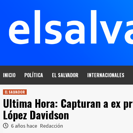
Saltar
al
contenido
INICIO
POLÍTICA
EL SALVADOR
INTERNACIONALES
EL SALVADOR
Ultima Hora: Capturan a ex p
López Davidson
6 años hace
Redacción