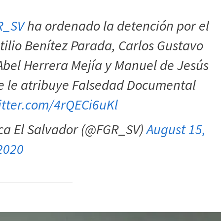
R_SV
ha ordenado la detención por el
tilio Benítez Parada, Carlos Gustavo
Abel Herrera Mejía y Manuel de Jesús
e le atribuye Falsedad Documental
itter.com/4rQECi6uKl
ica El Salvador (@FGR_SV)
August 15,
2020