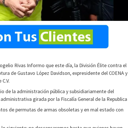
gelio Rivas Informo que este día, la División Élite contra el
ptura de Gustavo López Davidson, expresidente del COENA y
 C.V.
cio de la administración pública y subsidiariamente del
dministrativa girada por la Fiscalía General de la Republica
ratos de permutas de armas obsoletas y en mal estado con
 lo siguiente: no descansaremos hasta que quienes hayan